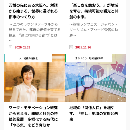
万博の先にある大阪へ。対話
「楽しさを競おう。」が地域
から始まる、世界に選ばれる
を育む、持続可能な観光と共
都市のつくり方
創の未来。
～ 二つのラウンドテーブルから
～箱根ランフェス ジャパン・
見えてきた、都市の価値を育てる
ツーリズム・アワード受賞の軌
視点 “選ばれ続ける都市”とは
跡～
～
2026.01.28
2025.11.26
人と組織の活性化
まちづくり・地域活性課題
ワーク・モチベーション研究
地域の「関係人口」を増や
から考える、組織と社会の持
す、「推し」地域の実態と未
続的発展 ――多様化する時代に
来
「やる気」をどう育むか