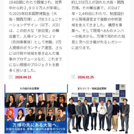
184日間にわたり開催され、世界
約2,558万人が訪れた大阪・関西
中から約２,９００万人が来場し
万博。その舞台裏で、JCDは7
た2025年日本国際博覧会（大
年・2,449日にわたり、制度設計
阪・関西万博）。JTBコミュニケ
から現場運営まで複数の中核領
ーションデザイン（以下、JCD）
域を支えてきました。 構想を事
は、この巨大な「非日常」の舞
業へ、そして現場へ――6人のメンバ
台裏で、入場インフラにＪＶ
ーの視点から、万博で培われた知
（共同事業体）として参画、3万
見と次へ引き継がれるレガシー
人規模のボランティア運営、さら
に迫ります。
には行政や地域を巻き込んだ催
事のプロデュースなど、これまで
にない規模のプロジェクトを数
多く担いました。
2026.04.23
2026.02.25
その他の社会課題
まちづくり・地域活性課題