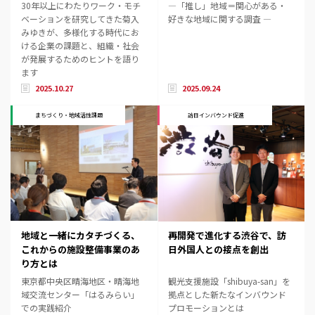
30年以上にわたりワーク・モチ
―「推し」地域＝関心がある・
ベーションを研究してきた菊入
好きな地域に関する調査 ―
みゆきが、多様化する時代にお
ける企業の課題と、組織・社会
が発展するためのヒントを語り
ます
2025.10.27
2025.09.24
まちづくり・地域活性課題
訪日インバウンド促進
地域と一緒にカタチづくる、
再開発で進化する渋谷で、訪
これからの施設整備事業のあ
日外国人との接点を創出
り方とは
東京都中央区晴海地区・晴海地
観光支援施設「shibuya-san」を
域交流センター「はるみらい」
拠点とした新たなインバウンド
での実践紹介
プロモーションとは