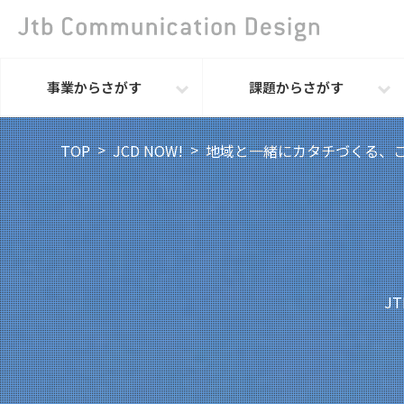
事業からさがす
課題からさがす
TOP
JCD NOW!
地域と一緒にカタチづくる、
J