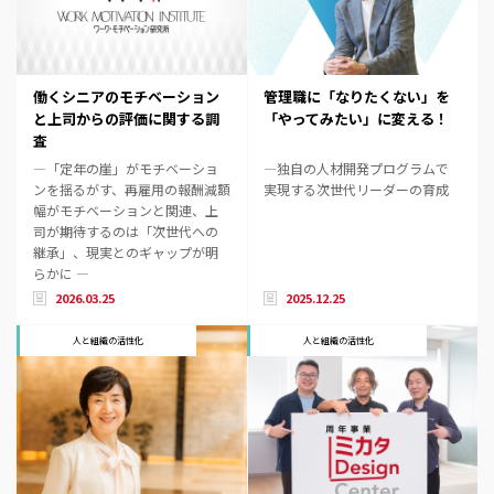
働くシニアのモチベーション
管理職に「なりたくない」を
と上司からの評価に関する調
「やってみたい」に変える！
査
―「定年の崖」がモチベーショ
―独自の人材開発プログラムで
ンを揺るがす、再雇用の報酬減額
実現する次世代リーダーの育成
幅がモチベーションと関連、上
司が期待するのは「次世代への
継承」、現実とのギャップが明
らかに ―
2026.03.25
2025.12.25
人と組織の活性化
人と組織の活性化