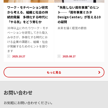
ワーク・モチベーション研究
"失敗しない周年事業"のヒン
から考える、組織と社会の持
ト──「周年事業ミカタ
続的発展 ――多様化する時代に
Design Center」が答える10
「やる気」をどう育むか
の疑問
30年以上にわたりワーク・モチ
未来を描く経営の節目
ベーションを研究してきた菊入
みゆきが、多様化する時代にお
ける企業の課題と、組織・社会
が発展するためのヒントを語り
ます
2025.10.27
2025.08.27
もっと見る
お問い合わせ
お気軽にお問い合わせください。