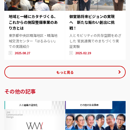
地域と一緒にカタチづくる、
御堂筋将来ビジョンの実現
これからの施設整備事業のあ
へ 新たな賑わい創出に挑
り方とは
戦！
東京都中央区晴海地区・晴海地
人とモビリティの共存空間をめざ
域交流センター「はるみらい」
した 官民連携でのまちづくり実
での実践紹介
証実験
2025.08.27
2025.02.19
もっと見る
その他の記事
人と組織の活性化
その他の社会課題