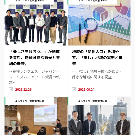
まちづくり・地域活性課題
まちづくり・地域活性課題
「楽しさを競おう。」が地域
地域の「関係人口」を増や
を育む、持続可能な観光と共
す、「推し」地域の実態と未
創の未来。
来
～箱根ランフェス ジャパン・
―「推し」地域＝関心がある・
ツーリズム・アワード受賞の軌
好きな地域に関する調査 ―
跡～
2025.11.26
2025.09.24
まちづくり・地域活性課題
まちづくり・地域活性課題