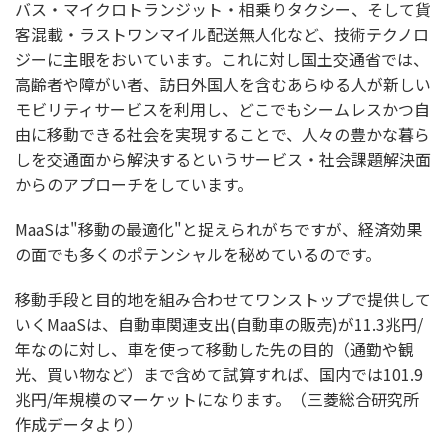
バス・マイクロトランジット・相乗りタクシー、そして貨
客混載・ラストワンマイル配送無人化など、技術テクノロ
ジーに主眼をおいています。これに対し国土交通省では、
⾼齢者や障がい者、訪⽇外国人を含むあらゆる人が新しい
モビリティサービスを利用し、どこでもシームレスかつ⾃
由に移動できる社会を実現することで、人々の豊かな暮ら
しを交通面から解決するというサービス・社会課題解決面
からのアプローチをしています。
MaaSは"移動の最適化"と捉えられがちですが、経済効果
の面でも多くのポテンシャルを秘めているのです。
移動手段と目的地を組み合わせてワンストップで提供して
いくMaaSは、自動車関連支出(自動車の販売)が11.3兆円/
年なのに対し、車を使って移動した先の目的（通勤や観
光、買い物など）まで含めて試算すれば、国内では101.9
兆円/年規模のマーケットになります。（三菱総合研究所
作成データより）