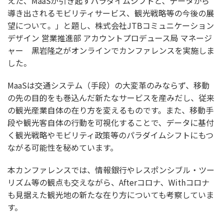
えた、MaaSが引き起すパラダイムシフトと、データから
導き出されるモビリティサービス、観光戦略等の今後の展
望について。」と題し、株式会社JTBコミュニケーション
デザイン 営業推進部 アカウントプロデュース局 マネージ
ャー 黒岩隆之がオンラインでカンファレンスを実施しま
した。
MaaSは交通システム（手段）の大変革のみならず、移動
の先の目的をも巻込んだ新たなサービスを産みだし、従来
の観光産業自体の在り方を変えるものです。また、移動手
段や観光客自体の行動を可視化することで、データに基付
く観光戦略やモビリティ政策等のパラダイムシフトにもつ
ながる可能性を秘めています。
本カンファレンスでは、情報銀行やレスポンシブル・ツー
リズム等の観点も交えながら、Afterコロナ、Withコロナ
も見据えた観光地の新たな在り方についても考察していま
す。