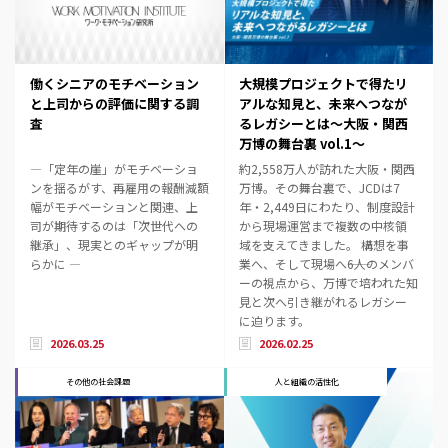
働くシニアのモチベーション
大規模プロジェクトで得たリ
と上司からの評価に関する調
アルな知見と、未来へつなが
査
るレガシーとは～大阪・関西
万博の舞台裏 vol.1～
―「定年の崖」がモチベーショ
約2,558万人が訪れた大阪・関西
ンを揺るがす、再雇用の報酬減額
万博。その舞台裏で、JCDは7
幅がモチベーションと関連、上
年・2,449日にわたり、制度設計
司が期待するのは「次世代への
から現場運営まで複数の中核領
継承」、現実とのギャップが明
域を支えてきました。 構想を事
らかに ―
業へ、そして現場へ――6人のメンバ
ーの視点から、万博で培われた知
見と次へ引き継がれるレガシー
に迫ります。
2026.03.25
2026.02.25
その他の社会課題
人と組織の活性化