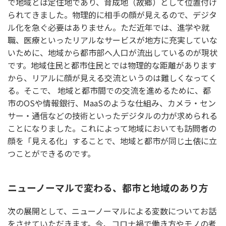
で地域とは定住地であり、育成地（故郷）として位置付け
られてきました。物理的に相手の顔が見えるので、デジタ
ル化を急ぐ必要はありません。ただ近年では、進学や就
職、医療といったリアルなサービスが地方に充実していな
いために、地域から都市部へ人口が流出しているのが現状
です。地域住民と都市住民とでは物理的な距離があります
から、リアルに顔が見える交流というのは難しくなってく
る。そこで、 地域と都市間での交流を進めるために、都
市のOSや情報銀行、MaaSのような仕組み、カメラ・セン
サー・通信などの技術といったデジタルの力が求められる
ことになりました。これによって地域においても訪問者の
顔を「見える化」することで、地域と都市が同じ土俵に立
つことができるのです。
ニューノーマルで変わる、都市と地域のあり方
次の展開として、ニューノーマルによる変数についてお話
をさせていただきます。今、コロナ禍で働き方やモノの考