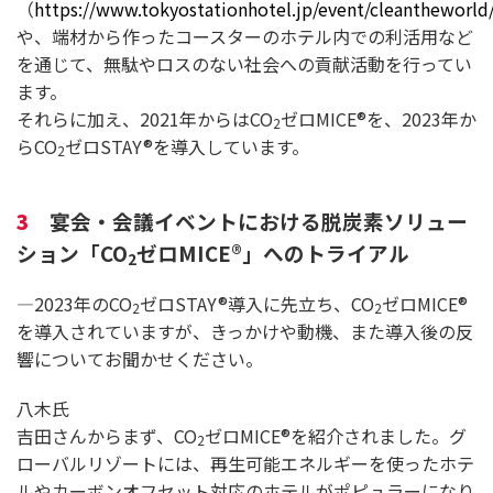
（
https://www.tokyostationhotel.jp/event/cleantheworld
や、端材から作ったコースターのホテル内での利活用など
を通じて、無駄やロスのない社会への貢献活動を行ってい
ます。
それらに加え、2021年からはCO
ゼロMICE®を、2023年か
2
らCO
ゼロSTAY®を導入しています。
2
3
宴会・会議イベントにおける脱炭素ソリュー
ション「CO
ゼロMICE®」へのトライアル
2
―2023年のCO
ゼロSTAY®導入に先立ち、CO
ゼロMICE®
2
2
を導入されていますが、きっかけや動機、また導入後の反
響についてお聞かせください。
八木氏
吉田さんからまず、CO
ゼロMICE®を紹介されました。グ
2
ローバルリゾートには、再生可能エネルギーを使ったホテ
ルやカーボンオフセット対応のホテルがポピュラーになり