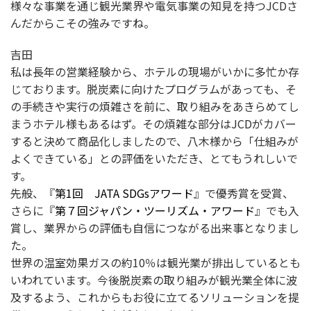
様々な事業を通じ観光業界や電気事業の知見を持つJCDさ
んだからこその強みですね。
吉田
私は長年の営業経験から、ホテルの現場がいかに多忙か存
じております。脱炭素に向けたプログラムがあっても、そ
の手続きや実行の煩雑さを前に、取り組みをあきらめてし
まうホテル様もあるはず。その煩雑な部分はJCDがカバー
すると決めて商品化しましたので、八木様から「仕組みが
よくできている」との評価をいただき、とてもうれしいで
す。
先般、『
第1回 JATA SDGsアワード
』で優秀賞を受賞、
さらに『
第７回ジャパン・ツーリズム・アワード
』でも入
賞し、業界からの評価も自信につながる出来事となりまし
た。
世界の温室効果ガスの約10％は観光業が排出しているとも
いわれています。今後脱炭素の取り組みが観光業全体に波
及するよう、これからもお役に立てるソリューションを提