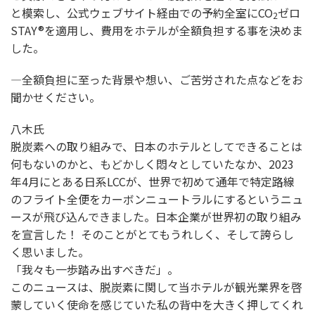
と模索し、公式ウェブサイト経由での予約全室にCO
ゼロ
2
STAY®を適用し、費用をホテルが全額負担する事を決めま
した。
―全額負担に至った背景や想い、ご苦労された点などをお
聞かせください。
八木氏
脱炭素への取り組みで、日本のホテルとしてできることは
何もないのかと、もどかしく悶々としていたなか、2023
年4月にとある日系LCCが、世界で初めて通年で特定路線
のフライト全便をカーボンニュートラルにするというニュ
ースが飛び込んできました。日本企業が世界初の取り組み
を宣言した！ そのことがとてもうれしく、そして誇らし
く思いました。
「我々も一歩踏み出すべきだ」。
このニュースは、脱炭素に関して当ホテルが観光業界を啓
蒙していく使命を感じていた私の背中を大きく押してくれ