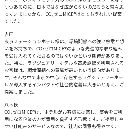
つつあるのに、日本ではなぜ広がらないのだろうと常々思
っていましたから、CO
ゼロMICE®はとてもうれしい提案
2
でした。
吉田
東京ステーションホテル様は、環境配慮への強い熱意と想
いをお持ちで、CO
ゼロMICE®のような先進的な取り組み
2
を受け入れてくださるのではないかという期待がありまし
た。特に、ラグジュアリーホテルや高級旅館を利用される
お客様は、環境問題への意識が高いという傾向がありま
す。そんな中で東京の中心に存在するラグジュアリーホテ
ルが導入するインパクトや社会的意義は大きいと考え、ご
提案しました。
八木氏
CO
ゼロMICE®は、ホテルがお客様に提案し、宴会をご利
2
用になる企業の方が費用を負担する形態です。ご提案しや
すい仕組みのサービスなので、社内の同意も得やすく、