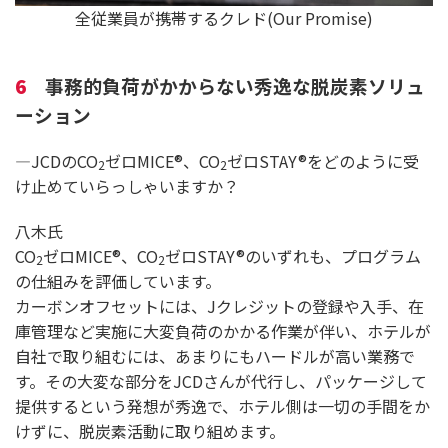
全従業員が携帯するクレド(Our Promise)
6
事務的負荷がかからない秀逸な脱炭素ソリュ
ーション
―JCDのCO
ゼロMICE®、CO
ゼロSTAY®をどのように受
2
2
け止めていらっしゃいますか？
八木氏
CO
ゼロMICE®、CO
ゼロSTAY®のいずれも、プログラム
2
2
の仕組みを評価しています。
カーボンオフセットには、Jクレジットの登録や入手、在
庫管理など実施に大変負荷のかかる作業が伴い、ホテルが
自社で取り組むには、あまりにもハードルが高い業務で
す。その大変な部分をJCDさんが代行し、パッケージして
提供するという発想が秀逸で、ホテル側は一切の手間をか
けずに、脱炭素活動に取り組めます。