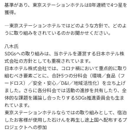
基準があり、東京ステーションホテルは8年連続で4つ星を
獲得。
―東京ステーションホテルではどのような方針で、どのよ
うに取り組みをされているのかお聞かせください。
八木氏
SDGsへの取り組みは、当ホテルを運営する日本ホテル株
式会社の方針としても重視されています。
日本ホテル株式会社では、コロナ禍において重点的に取り
組むべき要素ごとに、合計5つの分科会（環境／食品（フ
ードロス）／安全・安心／D&I／地域活性化）を立ち上げ
ました。さらに各分科会では活動の進捗を共有したり、全
体的な課題を議論し合ったりするSDGs推進委員会も生ま
れています。
東京ステーションホテルならではの取り組みとして、宿泊
したお客様が使用した石けんを再生し途上国へ配布するプ
ロジェクトへの参加