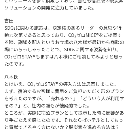
というニーズを多く頂戴しており、当社も宿泊版の脱炭素
ソリューションの開発に注力していました。
吉田
SDGsに関わる施策は、決定権のあるリーダーの意思や行
動力次第であると思っており、CO
ゼロMICE®をご提案す
2
る際、副総支配人というお立場の八木様が最初から商談の
場にいらっしゃったことで、SDGsに関する姿勢を知り、
CO
ゼロSTAY®もまずは八木様にご相談してみようと思っ
2
たのです。
八木氏
とはいえ、CO
ゼロSTAY®の導入方法は思案しました。
2
まず、宿泊するお客様に費用をご負担いただく形のプラン
を考えたのですが、「売れるの？」「どういう人が利用す
るの？」と、社内の誰もが懐疑的でした。
ところが、実際に宿泊プランとして提示した時に反響があ
り手ごたえを感じたのです。それならばホテルとしてもっ
と貢献できるやり方はないか？脱炭素を進める方法は？