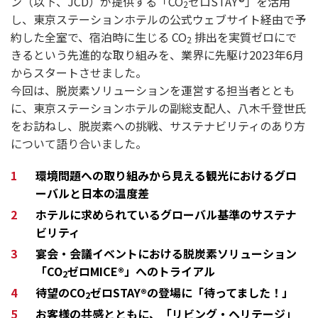
ン（以下、JCD）が提供する「CO
ゼロSTAY®」を活用
2
し、東京ステーションホテルの公式ウェブサイト経由で予
約した全室で、宿泊時に生じる CO
排出を実質ゼロにで
2
きるという先進的な取り組みを、業界に先駆け2023年6月
からスタートさせました。
今回は、脱炭素ソリューションを運営する担当者ととも
に、東京ステーションホテルの副総支配人、八木千登世氏
をお訪ねし、脱炭素への挑戦、サステナビリティのあり方
について語り合いました。
環境問題への取り組みから見える観光におけるグロ
ーバルと日本の温度差
ホテルに求められているグローバル基準のサステナ
ビリティ
宴会・会議イベントにおける脱炭素ソリューション
「CO
ゼロMICE®」へのトライアル
2
待望のCO
ゼロSTAY®の登場に「待ってました！」
2
お客様の共感とともに、「リビング・ヘリテージ」