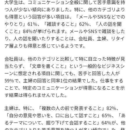
大学生は、コミュニケーション全般に関して苦手意識を持
つ人が少ない傾向にありました。特に、他のカテゴリより
も得意という回答が多い項目は、「メールやSNSなどでの
やりとり」61％、「雑談すること」62％、「人の話を聞
くこと」84％が挙げられます。メールやSNSで雑談をした
り、人の話を聞いたりすることは、会社員、主婦、リタイ
ア層よりも得意と感じているようです。
会社員は、他のカテゴリと比較して特に目立った特徴が見
当たらず、「文章を書くこと」という一般的なビジネスシ
ーンに想定される項目に関しても、苦手と回答した人が
59％で、主婦の回答と同率1位の結果でした。仕事をする
ことで、特定のコミュニケーションが得意になることを示
す結果は得られませんでした。
主婦は、特に、「複数の人の前で発表すること」82％、
「自分の意見や思いを、口に出して話すこと」65％、「あ
るテーマについて、掘り下げて会話すること」64％が、他
のカテゴリよりも苦手意識を持つ人が多い傾向でした。発