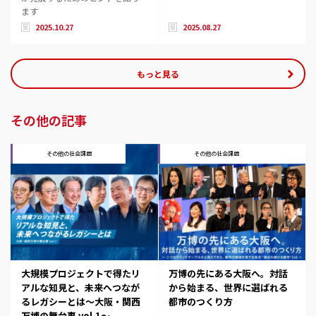
ます
2025.10.27
2025.08.27
もっと見る
その他の記事
その他の社会課題
その他の社会課題
大規模プロジェクトで得たリ
万博の先にある大阪へ。対話
アルな知見と、未来へつなが
から始まる、世界に選ばれる
るレガシーとは～大阪・関西
都市のつくり方
万博の舞台裏 vol.1～