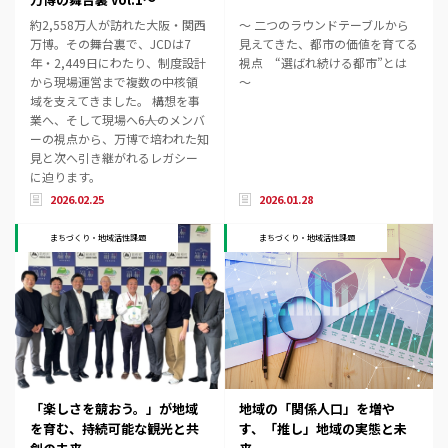
約2,558万人が訪れた大阪・関西
～ 二つのラウンドテーブルから
万博。その舞台裏で、JCDは7
見えてきた、都市の価値を育てる
年・2,449日にわたり、制度設計
視点 “選ばれ続ける都市”とは
から現場運営まで複数の中核領
～
域を支えてきました。 構想を事
業へ、そして現場へ――6人のメンバ
ーの視点から、万博で培われた知
見と次へ引き継がれるレガシー
に迫ります。
2026.02.25
2026.01.28
まちづくり・地域活性課題
まちづくり・地域活性課題
「楽しさを競おう。」が地域
地域の「関係人口」を増や
を育む、持続可能な観光と共
す、「推し」地域の実態と未