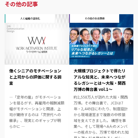
その他の記事
人と組織の活性化
その他の社会課題
働くシニアのモチベーション
大規模プロジェクトで得たリ
と上司からの評価に関する調
アルな知見と、未来へつなが
査
るレガシーとは～大阪・関西
万博の舞台裏 vol.1～
―「定年の崖」がモチベーショ
約2,558万人が訪れた大阪・関西
ンを揺るがす、再雇用の報酬減額
万博。その舞台裏で、JCDは7
幅がモチベーションと関連、上
年・2,449日にわたり、制度設計
司が期待するのは「次世代への
から現場運営まで複数の中核領
継承」、現実とのギャップが明
域を支えてきました。 構想を事
らかに ―
業へ、そして現場へ――6人のメンバ
ーの視点から、万博で培われた知
見と次へ引き継がれるレガシー