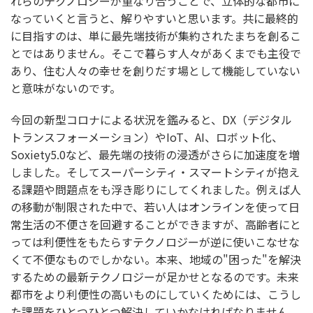
れらのテクノロジーが重なり合うことで、立体的な都市に
なっていくと言うと、解りやすいと思います。共に最終的
に目指すのは、単に最先端技術が集約されたまちを創るこ
とではありません。そこで暮らす人々があくまでも主役で
あり、住む人々の幸せを創りだす場として機能していない
と意味がないのです。
今回の新型コロナによる状況を鑑みると、DX（デジタル
トランスフォーメーション）やIoT、AI、ロボット化、
Soxiety5.0など、最先端の技術の浸透がさらに加速度を増
しました。そしてスーパーシティ・スマートシティが抱え
る課題や問題点をも浮き彫りにしてくれました。例えば人
の移動が制限された中で、若い人はオンラインを使って日
常生活の不便さを回避することができますが、高齢者にと
っては利便性をもたらすテクノロジーが逆に使いこなせな
くて不便なものでしかない。本来、地域の"困った"を解決
するための最新テクノロジーが足かせとなるのです。未来
都市をより利便性の高いものにしていくためには、こうし
た課題をひとつひとつ解決していかなければなりません。