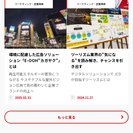
マーケティング・営業課題
マーケティング・営業課題
環境に配慮した広告ソリュー
ツーリズム業界の"気にな
ション「E-OOH"カガヤク"」
る"を読み解き、チャンスを引
とは
き出す
再生可能エネルギーの普及につ
デジタルソリューションで JCD
ながる サステナブルな屋外ビジ
が目指すツーリズムとは
ョン広告で街の賑わいと企業ブ
ランドの向上へ
2025.01.31
2024.11.27
もっと見る