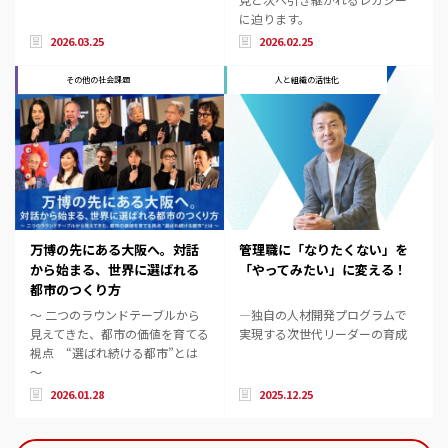
に迫ります。
2026.03.25
2026.02.25
その他の社会課題
人と組織の活性化
万博の先にある大阪へ。対話
管理職に「なりたくない」を
から始まる、世界に選ばれる
「やってみたい」に変える！
都市のつくり方
～ 二つのラウンドテーブルから
―独自の人材開発プログラムで
見えてきた、都市の価値を育てる
実現する次世代リーダーの育成
視点 “選ばれ続ける都市”とは
～
2026.01.28
2025.12.25