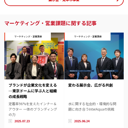
マーケティング・営業課題に関する記事
マーケティング・営業課題
マーケティング・営業課題
ブランドが企業文化を変える
変わる展示会、広がる共創
─東京ドームに学ぶ人と組織
の成長戦略
定着率96%を支えたインナー＆
水に関する社会的・環境的な問
アウター 一体のブランディング
題に向き合うInterAquaの挑戦
の力
2025.07.23
2025.06.24