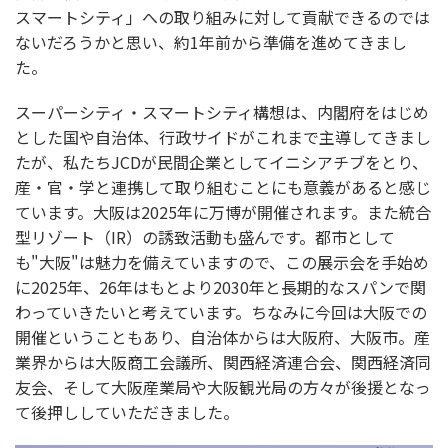
スマートシティ」への取り組みに対して貢献できるのでは
ないだろうかと思い、約1年前から準備を進めてきまし
た。
スーパーシティ・スマートシティ構想は、内閣府をはじめ
とした国や自治体、行政サイドがこれまで主導してきまし
たが、私たちJCDが民間企業としてイニシアチブをとり、
産・官・学と連携して取り組むことにも意義があると感じ
ています。大阪は2025年に万博が開催されます。また統合
型リゾート（IR）の誘致活動も盛んです。都市として
も"大阪"は魅力を備えていますので、この展示会を手始め
に2025年、26年はもとより2030年と長期的なスパンで関
わっていきたいと考えています。ちなみに今回は大阪での
開催ということもあり、自治体からは大阪府、大阪市。産
業界からは大阪商工会議所、関西経済連合会、関西経済同
友会、そして大阪産業局や大阪観光局の方々が後援となっ
て後押ししていただきました。