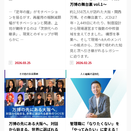
万博の舞台裏 vol.1～
―「定年の崖」がモチベーショ
約2,558万人が訪れた大阪・関西
ンを揺るがす、再雇用の報酬減額
万博。その舞台裏で、JCDは7
幅がモチベーションと関連、上
年・2,449日にわたり、制度設計
司が期待するのは「次世代への
から現場運営まで複数の中核領
継承」、現実とのギャップが明
域を支えてきました。 構想を事
らかに ―
業へ、そして現場へ――6人のメンバ
ーの視点から、万博で培われた知
見と次へ引き継がれるレガシー
に迫ります。
2026.03.25
2026.02.25
その他の社会課題
人と組織の活性化
万博の先にある大阪へ。対話
管理職に「なりたくない」を
から始まる、世界に選ばれる
「やってみたい」に変える！