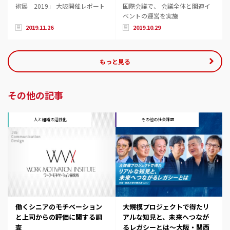
術展 2019」 大阪開催レポート
国際会議で、 会議全体と関連イ
ベントの運営を実施
2019.11.26
2019.10.29
もっと見る
その他の記事
人と組織の活性化
その他の社会課題
働くシニアのモチベーション
大規模プロジェクトで得たリ
と上司からの評価に関する調
アルな知見と、未来へつなが
査
るレガシーとは～大阪・関西