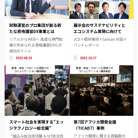
試験運営のプロ集団が創る新
展示会のサステナビリティと
たな資格講習DX事業とは
エコシステム実現に向けて
リアルからWEBへ 高度な専門知
JCD×昭栄美術×Sansan 対談イ
識が求められる資格講習DX化の
ベントレポート
成功ポイント
2023.08.25
2021.10.27
教育・学術・グローバル領域での
教育・学術・グローバル領域での
コミュニケーション機会創出
コミュニケーション機会創出
スマート社会を実現する"エッ
第7回アフリカ開発会議
ジテクノロジー総合展"
（TICAD7）事例
「組込み総合技術展 & IoT総合技
アフリカ開発に関する首脳級の