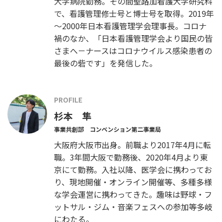
大学病院勤務。その間聖路加看護大学研究科
で、看護管理修士号と博士号を取得。2019年
～2000年日本看護管理学会理事長。コロナ
禍のなか、「日本看護管理学会より国民の皆
さまへ－ナースはコロナウイルス感染患者の
最後の砦です」を発信した。
PROFILE
杉本 隼
事業共創部 コンベンション第二事業局
大阪府大阪市出身。前職より2017年4月に転
職。3年間大阪で勤務後、2020年4月より東
京にて勤務。入社以降、医学会に携わってお
り、現地開催・オンライン開催等、多種多様
な学会運営に携わってきた。趣味は野球・フ
ットサル・ジム・音楽フェスへの参加等多岐
にわたる。