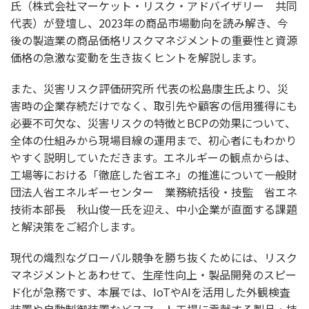
氏（株式会社マーケット・リスク・アドバイザリー 共同
代表）が登壇し、2023年の商品市場動向を読み解き、今
後の製造業の商品価格リスクマネジメントの重要性と資源
価格の急激な変動を生き抜くヒントを解説します。
また、災害リスク評価研究所 代表の松島康生氏より、災
害時の企業存続だけでなく、取引先や顧客の信用獲得にも
必要不可欠な、災害リスクの特徴とBCPの効果について、
全体の仕組みから現場目線の運用まで、初心者にもわかり
やすく説明していただきます。エネルギーの観点からは、
工場等における「徹底した省エネ」の推進について一般財
団法人省エネルギーセンター 業務統括役・技監 省エネ
技術本部長 秋山俊一氏を迎え、中小企業が直面する課題
と解決策をご紹介します。
現代の熾烈なグローバル競争を勝ち抜くためには、リスク
マネジメントとあわせて、生産性向上・製品開発のスピー
ド化が急務です、本展では、IoTやAIを活用した外観検査
装置や自動制御装置などスマート工場に貢献する製品・技