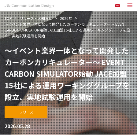
TOP
リリース・お知らせ
2026年
～イベント業界一体となって開発したカーボンカリキュレーター～ EVENT
CARBON SIMULATOR始動 JACE加盟15社による運用ワーキンググループを設
立、実地試験運用を開始
～イベント業界一体となって開発した
カーボンカリキュレーター～ EVENT
CARBON SIMULATOR始動 JACE加盟
15社による運用ワーキンググループを
設立、実地試験運用を開始
リリース
2026.05.28