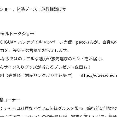
ショー、体験ブース、旅行相談ほか
ペシャルトークショー
!GUAM ハファデイキャンペーン大使・pecoさんが、自身の
力を、等身大の言葉でお伝えします。
んならではのリアルな魅力や旅先選びのヒントをお届け。
さんサイン入りグッズが当たるプレゼント企画も！
制（先着順／右記リンクより申込受付）
https://www.wow-us
体験コーナー
チャモロ料理などグアム伝統グルメを販売。旅行前に"現地の
ー：南国ファッションの似顔絵体験。家族や友人とグアム気分