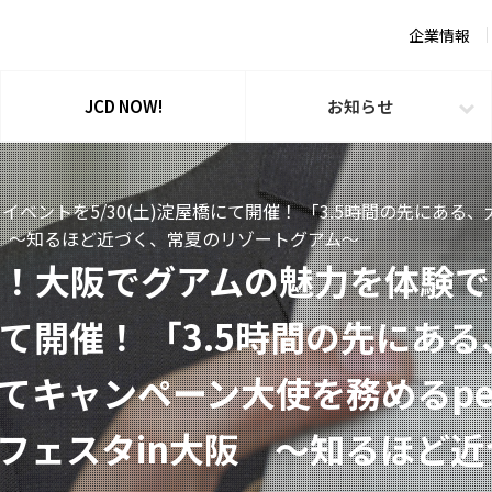
企業情報
JCD NOW!
お知らせ
ベントを5/30(土)淀屋橋にて開催！ 「3.5時間の先にあ
大阪 ～知るほど近づく、常夏のリゾートグアム～
！大阪でグアムの魅力を体験で
橋にて開催！ 「3.5時間の先にあ
てキャンペーン大使を務めるpe
フェスタin大阪 ～知るほど