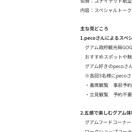
協賛：ユナイテッド航空
内容：スペシャルトーク
主な見どころ
1.pecoさんによるス
グアム政府観光局GOGO
おすすめスポットや魅
グアム好きのpecoさ
※各回5名様にpeco
・着席観覧 事前予約
・立見観覧 予約不要
2.五感で楽しむグアム
グアムフードコーナー：
ワークショップコーナ