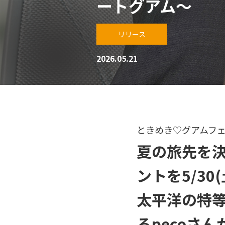
ートグアム～
リリース
2026.05.21
ときめき♡グアムフェ
夏の旅先を
ントを5/30
太平洋の特
るpecoさ