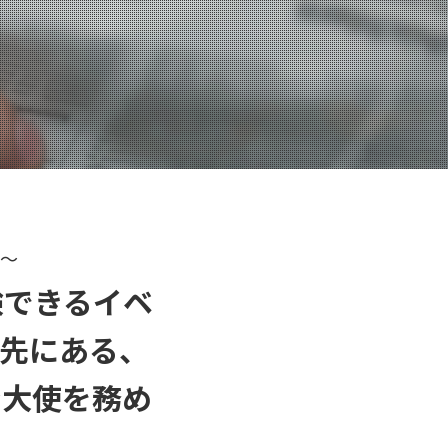
ム～
験できるイベ
の先にある、
ン大使を務め