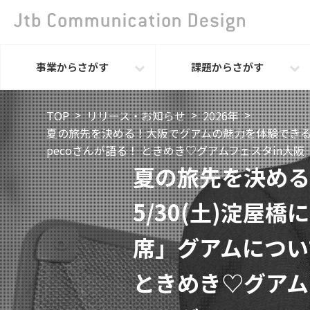
事業からさがす
課題からさがす
TOP
リリース・お知らせ
2026年
夏の旅先を決める！大阪でグアムの魅力を体験できるイ
pecoさんが語る！ ときめき♡グアムフェスタin
夏の旅先を決める
5/30(土)淀屋
席」グアムについ
ときめき♡グアム