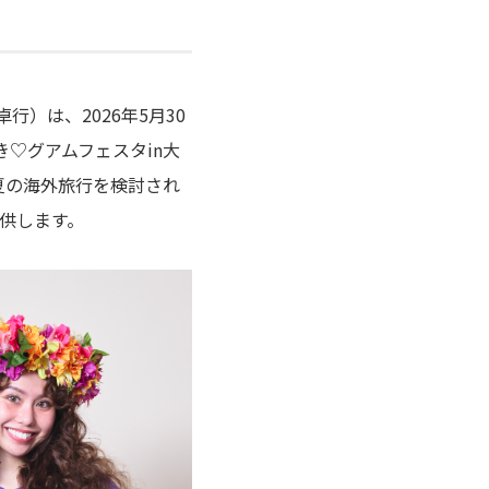
卓行）は、
2026
年
5
月
30
き
♡
グアムフェスタ
in
大
夏の海外旅行を検討され
供します。