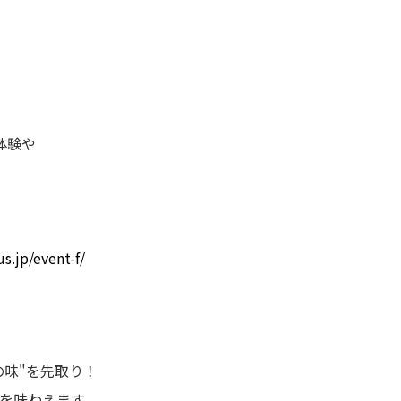
体験や
.jp/event-f/
味"を先取り！
を味わえます。