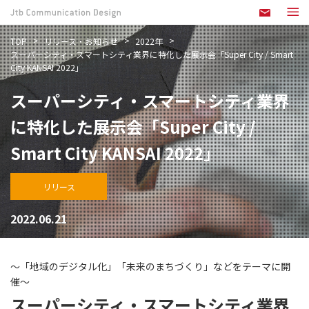
TOP
リリース・お知らせ
2022年
スーパーシティ・スマートシティ業界に特化した展示会「Super City / Smart
City KANSAI 2022」
スーパーシティ・スマートシティ業界
に特化した展示会「Super City /
Smart City KANSAI 2022」
リリース
2022.06.21
～「地域のデジタル化」「未来のまちづくり」などをテーマに開
催～
スーパーシティ・スマートシティ業界