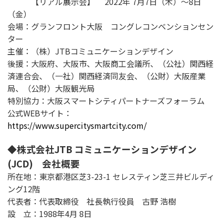
【リアル展示会】 2022年 7月7日（木）～8日
（金）
会場：グランフロント大阪 コングレコンベンションセン
ター
主催：（株）JTBコミュニケーションデザイン
後援：大阪府、大阪市、大阪商工会議所、（公社）関西経
済連合会、（一社）関西経済同友会、（公財）大阪産業
局、（公財）大阪観光局
特別協力：大阪スマートシティパートナーズフォーラム
公式WEBサイト：
https://www.supercitysmartcity.com/
◆株式会社JTB コミュニケーションデザイン
(JCD) 会社概要
所在地：東京都港区芝3-23-1 セレスティン芝三井ビルディ
ング12階
代表者：代表取締役 社長執行役員 古野 浩樹
設 立：1988年4月 8日