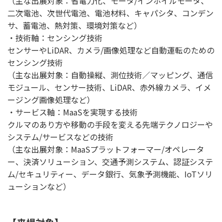
（主な出展対象：省電力化、モータ/インホイルモータ、
二次電池、次世代電池、電池材料、キャパシタ、コンデン
サ、蓄電池、熱対策、環境対策など）
・技術軸：センシング技術
センサーやLiDAR、カメラ/画像処理など自動運転のための
センシング技術
（主な出展対象：自動操縦、測位技術／マッピング、通信
モジュール、センサー技術、LiDAR、赤外線カメラ、イメ
ージング画像処理など）
・サービス軸：MaaSを実現する技術
クルマのあり方や移動の手段を変える先端テクノロジーや
システム/サービスなどの技術
（主な出展対象：MaaSプラットフォーマー/オペレータ
ー、決済ソリューション、交通予測システム、認証システ
ム/セキュリティー、データ銀行、気象予測機能、IoTソリ
ューションなど）