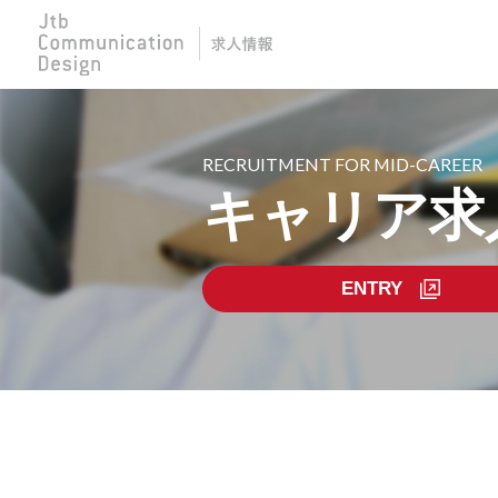
RECRUITMENT FOR MID-CAREER
キャリア求
ENTRY