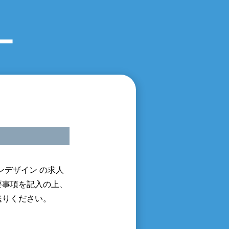
ー
ンデザイン の求人
要事項を記入の上、
送りください。