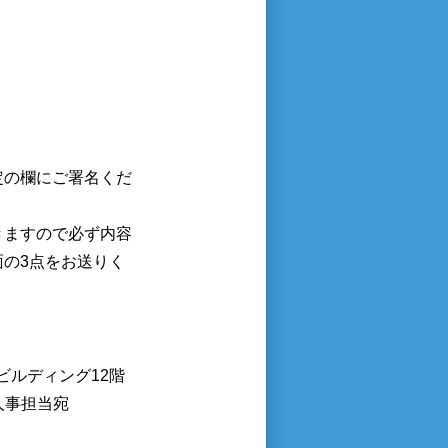
定の欄にご署名くだ
きますので必ず内容
の3点をお送りく
井ビルディング12階
人事担当宛